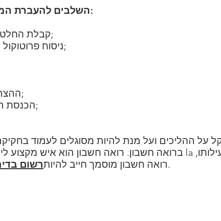
השלבים להעברת המשרד הרשום במרוקו כוללים:
קבלת החלטות על העברת המשרד הרשום;
ניסוח פרוטוקול האסיפה של החלטת ההעברה;
ההצהרה המתקנת בפנקס המסחרי;
הכנסת הודעות ביומן הודעות משפטיות;
 על ההליכים ועל מנת להיות מסוגלים לעמוד בחקיקה
לותו,
ברואה חשבון. רואה חשבון הוא איש מקצוע ליברלי שפעילותו מנוהלת על ידי la
.
רואה חשבון מוסמך חייב להיות
רשום בדיר