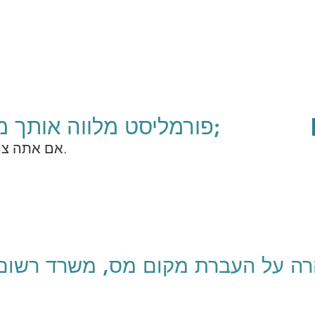
פורמליסט מלווה אותך מא&#39; עד ת&#39;
אם אתה צריך עזרה, אל תהסס לפנות אלינו.