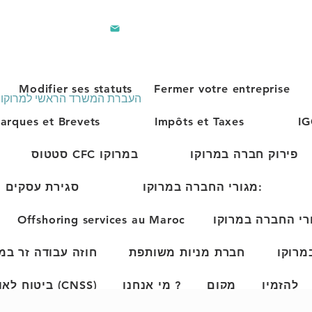
contact@lec.ma
281 242
Modifier ses statuts
Fermer votre entreprise
העברת המשרד הראשי למרוקו
arques et Brevets
Impôts et Taxes
פירוק חברה במרוקו
סטטוס CFC במרוקו
מגורי החברה במרוקו:
סגירת עסקים
Offshoring services au Maroc
מרוקו
חברת מניות משותפת
חוזה עבודה זר במ
להזמין
מקום
מי אנחנו ?
ביטוח לאומי (CNSS)