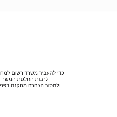
תנאי שימוש
מדיניות פרטיו
כדי להעביר משרד רשום למרוקו
לרבות החלטת המשרד ה
ולמסור הצהרה מתקנת בפנקס המסחרי. יש לרשום דוח זה ברשויות המס ולהגישו בטאבו של בית המשפט למסחר.