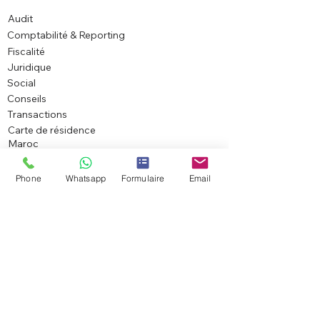
Audit
Comptabilité & Reporting
Fiscalité
Juridique
Social
Conseils
Transactions
Carte de résidence
Maroc
Services juridiques
Phone
Whatsapp
Formulaire
Email
Créer votre entreprise
Modifier votre entreprise
Fermer votre entreprise
Autres démarches
Secteurs d'expertise
Entreprises industrielles
Entreprises de services
Entreprises innovantes