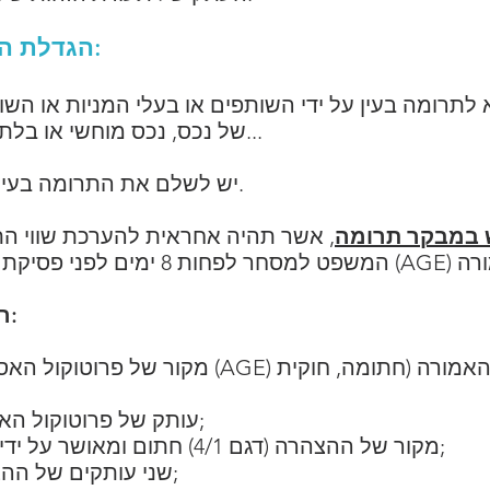
3-2- הגדלת הון על ידי תרומה בעין:
 לתרומה בעין על ידי השותפים או בעלי המניות או ה
של נכס, נכס מוחשי או בלתי מוחשי, כגון בניין, עסק, פטנט...
יש לשלם את התרומה בעין במלואה במהלך הגדלת ההון.
 במבקר תרומה
, אשר תהיה אחראית להערכת שווי הת
רשימת המסמכים שיש לספק:
מקור של פרוטוקול האסיפה הכללית היוצאת מן ה
עותק של פרוטוקול האסיפה המאושרת על ידי הפקיד;
מקור של ההצהרה (דגם 4/1) חתום ומאושר על ידי האחראי (מנהל, נשיא או נציג);
שני עותקים של ההצהרה שאושרה על ידי הפקידה;