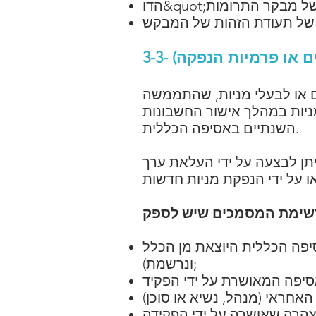
 או לבעלי מניות, שהתממשה
יות במהלך אישור החשבונות
השנתיים באסיפה הכללית.
ומתת על ידי ייצוג של לפחות 50% מהמניות וניתן לבצעה על ידי העלאת ערך
כלל (AGE) לאחר שהחליטה על ההגדלה האמורה (חתומה, חוקית
ונרשמת);