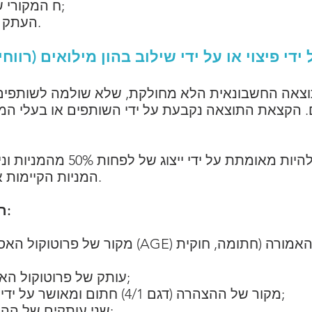
הדו&quot;ח המקורי של מבקר התרומות;
העתק של תעודת הזהות של המבקש.
וצאה החשבונאית הלא מחולקת, שלא שולמה לשותפים
 הקצאת התוצאה נקבעת על ידי השותפים או בעלי המנ
שיטת העלאה זו חייבת להיות מא
המניות הקיימות או על ידי הנפקת מניות חדשות.
רשימת המסמכים שיש לספק:
מקור של פרוטוקול האסיפה הכללית היוצאת מן ה
עותק של פרוטוקול האסיפה המאושרת על ידי הפקיד;
מקור של ההצהרה (דגם 4/1) חתום ומאושר על ידי האחראי (מנהל, נשיא או סוכן);
שני עותקים של ההצהרה שאושרה על ידי הפקידה;