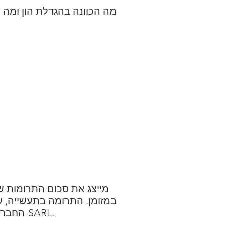
מה הכוונה בהגדלת הון ומה ה
במזומן. התרומה בתעשייה, שה
החברתי של החברה. התרומה תרם, השותפים לקבל זכויות סוציאליות (ניירות ערך): מניות ב-SARL.