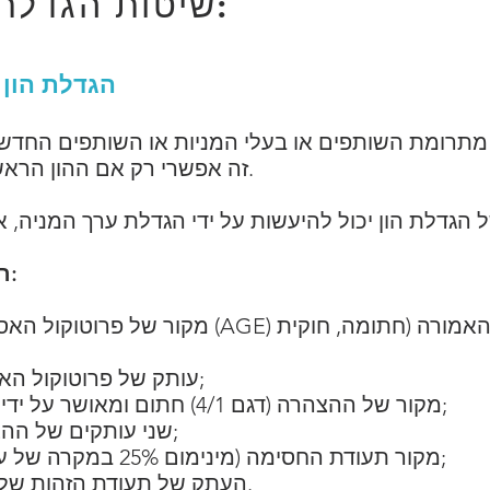
3- שיטות הגדלת ההון השונות:
הגדלת הון 
מתרומת השותפים או בעלי המניות או השותפים החדשי
זה אפשרי רק אם ההון הראשוני נפרע במלואו ביום הניתוח.
רשימת המסמכים שיש לספק:
מקור של פרוטוקול האסיפה הכללית היוצאת מן ה
עותק של פרוטוקול האסיפה המאושרת על ידי הפקיד;
מקור של ההצהרה (דגם 4/1) חתום ומאושר על ידי האחראי (מנהל, נשיא או סוכן);
שני עותקים של ההצהרה שאושרה על ידי הפקידה;
מקור תעודת החסימה (מינימום 25% במקרה של עלייה גדולה מ-100,000 דירהם);
העתק של תעודת הזהות של המבקש אם האחרון הוא סוכן.