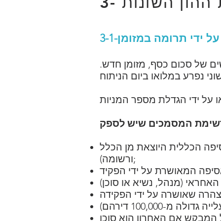
על ידי תרומה במזומן
3-1-
ם של סכום כסף, מזומן חדש.
כלל (AGE) לאחר שהחליטה על ההגדלה האמורה (חתומה, חוקית
ורשומה);