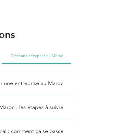
ions
Créer une entreprise au Maroc
r une entreprise au Maroc ?
i quelques points clés :
yen-Orient, ce qui en fait une
aroc : les étapes à suivre ?
ment pour les entreprises qui
rastructures modernes, telles
 Rédiger les statuts de la
tions avancés. Cela facilite
entification fiscale (IF)
ial : comment ça se passe ?
qualifiée et compétitive : Le