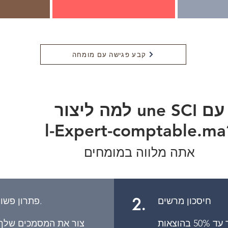
קבע פגישה עם מומחה
למה ליצור une SCI עם
l-Expert-comptable.ma
אתה מלווה במומחים
2.
חיסכון מרשים
פתרון פשוט ומהיר.
חסוך עד 50% בהוצאות
צור את המסמכים שלך