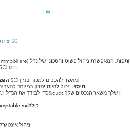
contact@lec.ma
281 242
יצירת SCI
(Société Civile Immobilière) היא שותפו
היתרונות העיקריים של SCI הם:
קל יותר למכור מניות SCI מאשר להסכים למכור בניין!
הפצ
יכול להיות יתרון במיוחד להעביר ליורשיו מניות ולא בניין.
מיסוי:
אתה יכול ליצור SCI כדי לבודד את הנדל&quot;ן שלך משאר הנכסים שלך
כולל:
omptable.ma
ניהול אינטגרל