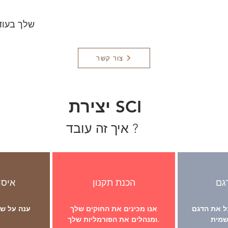
SCI Model J של
צור קשר
יצירת SCI
איך זה עובד ?
הכנת תקנון
איסו
ת הדגם J שלך, ה-SARL
אנו מכינים את החוקים שלך
ומנהלים את הפורמליות שלך.