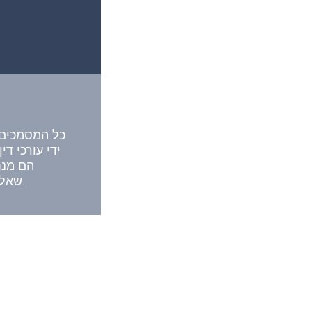
מ
כל המסמכים 
ידי עורכי ד
הם מנח
שאלותיך במידת הצורך.