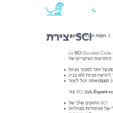
+212 661 
יצירת SCI
/
/
הקמת חברה במרוקו
ברוך הבא
ת, המאפשרת ניהול פשוט וחסכוני של נדל&quot;ן.
SCI
La
ה:
הגנה:
L-Expert-c
צור SCI עם
החוקים שלך של SCI
י של פורמליות מנהליות