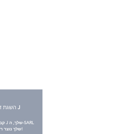
השגת דגם J
קבל א
שלך נוצר רשמית!