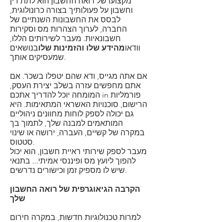
מקצועו של רואה החשבון הוא לתת דין
וחשבון על פעולותיך בצורה כרונולוגית,
לבסס את החשבונות השנתיים של
החברה, לערוך הצהרות מס וסקירות
חשבונאיות. מעבר לשירותים הללו,
וודאו
מהידע שלו והזמינות שלו
בנושאים
שמעסיקים אותך.
אם אתה מגייס, ודא שהם יטפלו בשכר. אם
אתם מחפשים עזרה בשלב יצירת העסק,
פורמליות
המומחה יוכל להדריך אתכם in
הרישום
, סוכנויות האשראי המתאימות. היא
גם יכולה לספק לוחות מחוונים ניהוליים
המותאמים למבנה שלך, לתמוך בך
במקרה של קשיים, העברה, ירושה או שינוי
סטטוס.
מעבר לספק שירותי ראיית חשבון, הוא יכול
להפוך ליועץ מס ופיננסי אמיתי... בתנאי
שיש לו מספיק זמן וכישורים נדרשים.
הקרבה הגיאוגרפית של רואה החשבון
שלך
למרות טכנולוגיות חדשות, במקרה חירום