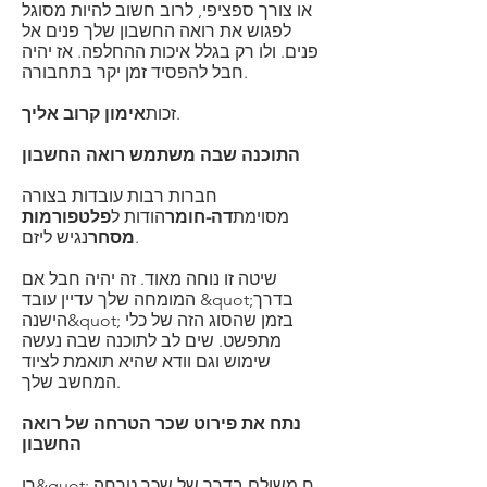
או צורך ספציפי, לרוב חשוב להיות מסוגל
לפגוש את רואה החשבון שלך פנים אל
פנים. ולו רק בגלל איכות ההחלפה. אז יהיה
חבל להפסיד זמן יקר בתחבורה.
.
זכות
אימון קרוב אליך
התוכנה שבה משתמש רואה החשבון
חברות רבות עובדות בצורה
מסוימת
דה-חומר
הודות ל
פלטפורמות
נגיש ליזם.
מסחר
שיטה זו נוחה מאוד. זה יהיה חבל אם
המומחה שלך עדיין עובד &quot;בדרך
הישנה&quot; בזמן שהסוג הזה של כלי
מתפשט. שים לב לתוכנה שבה נעשה
שימוש וגם וודא שהיא תואמת לציוד
המחשב שלך.
נתח את פירוט שכר הטרחה של רואה
החשבון
רו&quot;ח משולם בדרך של שכר טרחה.