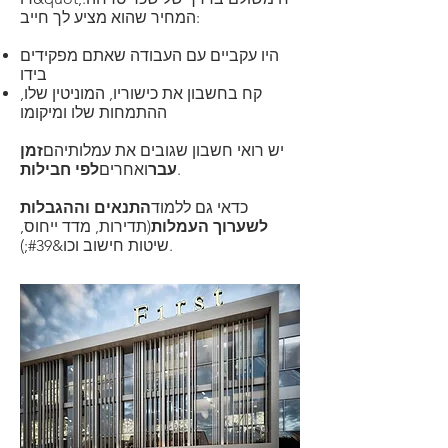
המחיר שהוא מציע לך חייב:
היו עקביים עם העבודה שאתם מפקידים
בידו
קח בחשבון את כישוריו, המוניטין שלו,
ההתמחות שלו ומיקומו
יש רואי חשבון שגובים את עמלותיהם
זמן
.
עבר
ואחרים
לפי
חבילות
כדאי גם ללמוד
התנאים וההגבלות
לשערוך העמלות
(תדירות, מדד ייחוס,
שיטות חישוב וכו&#39;).​