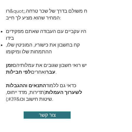
רו&quot;ח משולם בדרך של שכר טרחה.
המחיר שהוא מציע לך חייב:
היו עקביים עם העבודה שאתם מפקידים
בידו
קח בחשבון את כישוריו, המוניטין שלו,
ההתמחות שלו ומיקומו
יש רואי חשבון שגובים את עמלותיהם
זמן
.
עבר
ואחרים
לפי
חבילות
כדאי גם ללמוד
התנאים וההגבלות
לשערוך העמלות
(תדירות, מדד ייחוס,
שיטות חישוב וכו&#39;).​
צור קשר