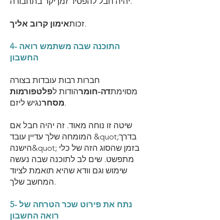
יהיה חבל להפסיד זמן יקר בתחבורה.
.
זכות
אימון קרוב אליך
4- התוכנה שבה משתמש רואה
החשבון
חברות רבות עובדות בצורה
מסוימת
דה-חומר
הודות ל
פלטפורמות
נגיש ליזם.
מסחר
שיטה זו נוחה מאוד. זה יהיה חבל אם
המומחה שלך עדיין עובד &quot;בדרך
הישנה&quot; בזמן שהסוג הזה של כלי
מתפשט. שים לב לתוכנה שבה נעשה
שימוש וגם וודא שהיא תואמת לציוד
המחשב שלך.
5- נתח את פירוט שכר הטרחה של
רואה החשבון