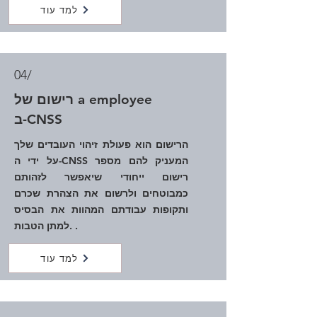
למד עוד
04/
רישום של a employee
ב-CNSS
הרישום הוא פעולת זיהוי העובדים שלך
על ידי ה-CNSS המעניק להם מספר
רישום ייחודי שיאפשר לזהותם
כמבוטחים ולרשום את הצהרת שכרם
ותקופות עבודתם המהוות את הבסיס
למתן הטבות. .
למד עוד