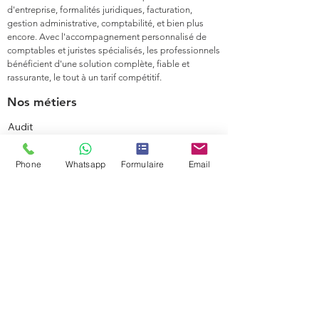
d'entreprise, formalités juridiques, facturation,
gestion administrative, comptabilité, et bien plus
encore. Avec l'accompagnement personnalisé de
comptables et juristes spécialisés, les professionnels
bénéficient d'une solution complète, fiable et
rassurante, le tout à un tarif compétitif.
Nos métiers
Audit
Comptabilité & Reporting
Fiscalité
Phone
Whatsapp
Formulaire
Email
Juridique
Social
Conseils
Transactions
Carte de résidence
Maroc
Services juridiques
Créer votre entreprise
Modifier votre entreprise