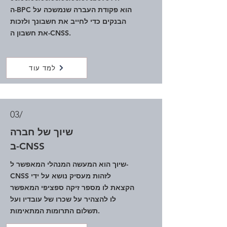
ה-BPC הוא פקודת העברה שנמשכה על
הבנקים כדי לחייב את חשבונך ולזכות
את חשבון ה-CNSS.
למד עוד
03/
שיוך של חברה
ב-CNSS
שיוך הוא המעשה המנהלי המאפשר ל-
CNSS לזהות מעסיק נושא על ידי
הקצאת לו מספר זיקה ספציפי המאפשר
לו להצהיר על שכרו של עובדיו ועל
תשלום התרומות המתאימות.