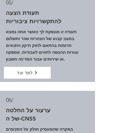
05/
תעודת הצעה
להתקשרויות ציבוריות
תעודה זו מונפקת לך כאשר אתה נמצא
במצב קבוע של הצהרות שכר ותשלום
תרומות בהתאם לחוק תיקון התנאים
וצורות ההגשה לחוזים לעבודות, אספקה
או שירותים עבור המדינה חשבון.
למד עוד
06/
ערעור על החלטה
של ה-CNSS
במקרה שהמעסיק חולק על הסכומים