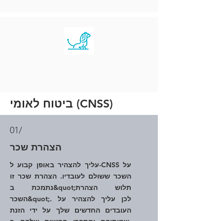
ביטוח לאומי (CNSS)
01/
הצהרת שכר
עליך להצהיר באופן קבוע ל-CNSS על
השכר ששולם לעובדיו. הצהרת שכר זו
נתמכת ב&quot;תלוש הצהרת
השכר&quot;. לכן עליך להצהיר על
העובדים החדשים שלך על ידי הזנת