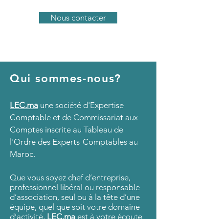
Nous contacter
Qui sommes-nous?
LEC.ma
une société d'Expertise
Comptable et de Commissariat aux
Comptes inscrite au Tableau de
l'Ordre des Experts-Comptables au
Maroc.
Que vous soyez chef d’entreprise,
professionnel libéral ou responsable
d’association, seul ou à la tête d’une
équipe, quel que soit votre domaine
d’activité,
LEC.ma
est à votre écoute