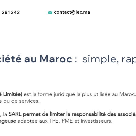
contact@lec.ma
1 281 242
de SARL au Maroc
ciété au Maroc
:
simple, ra
é Limitée)
est la forme juridique la plus utilisée au Maroc
s ou de services.
, la
SARL permet de limiter la responsabilité des associé
tageuse
adaptée aux TPE, PME et investisseurs.