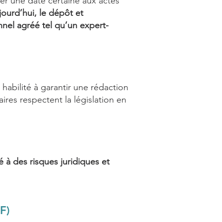
ner une date certaine aux actes
ourd’hui, le dépôt et
nnel agréé tel qu’un expert-
abilité à garantir une rédaction
aires respectent la législation en
é à des risques juridiques et
IF)