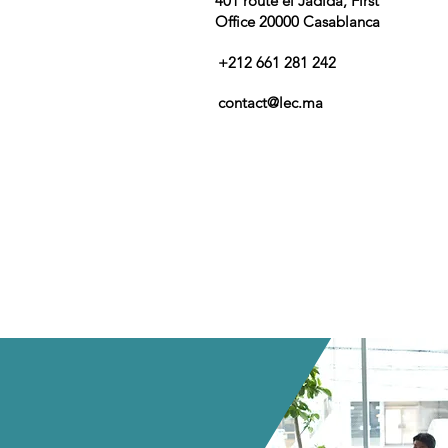
401 route el Jadida, First
Office
20000 Casablanca
+212 661 281 242
contact@lec.ma