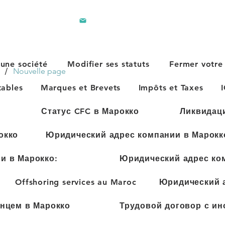
contact@lec.ma
281 242
 une société
Modifier ses statuts
Fermer votre 
/
Nouvelle page
tables
Marques et Brevets
Impôts et Taxes
ы
Статус CFC в Марокко
Ликвидац
окко
Юридический адрес компании в Марокк
и в Марокко:
Юридический адрес ко
Offshoring services au Maroc
Юридический а
анцем в Марокко
Трудовой договор с ин