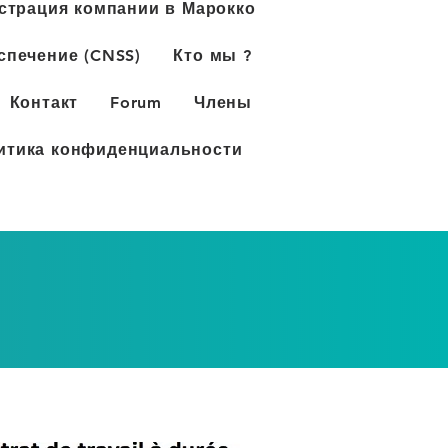
страция компании в Марокко
спечение (CNSS)
Кто мы ?
Контакт
Forum
Члены
итика конфиденциальности