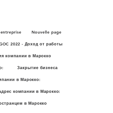
Prendre un rendez-vous
entreprise
Nouvelle page
IGOC 2022 - Доход от работы
ия компании в Марокко
о:
Закрытие бизнеса
мпании в Марокко:
дрес компании в Марокко:
остранцем в Марокко