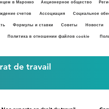
анцем в Марокко
Акционерное общество
Реги
ждение счетов
Ассоциация
Социальное обе
ть
Формулы и ставки
Советы
Новости
Политика в отношении файлов cookie
Пол
rat de travail