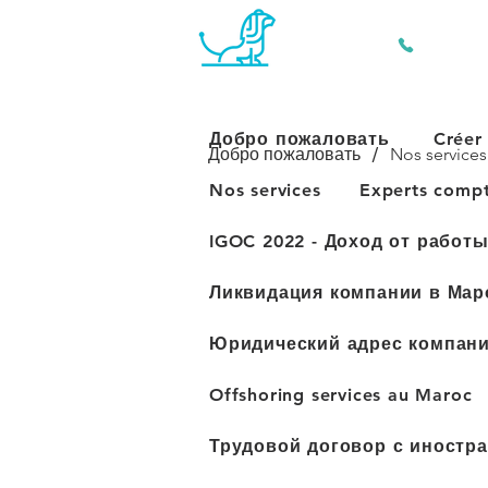
+212 661 
Добро пожаловать
Créer
/
Добро пожаловать
Nos services
Nos services
Experts comp
IGOC 2022 - Доход от работ
Ликвидация компании в Мар
Юридический адрес компани
Offshoring services au Maroc
Трудовой договор с иностр