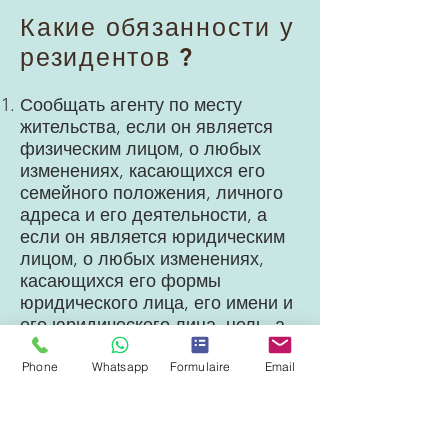
Какие обязанности у
резидентов
?
Сообщать агенту по месту
жительства, если он является
физическим лицом, о любых
изменениях, касающихся его
семейного положения, личного
адреса и его деятельности, а
если он является юридическим
лицом, о любых изменениях,
касающихся его формы
юридического лица, его имени и
его юридического лица. цель, а
также имена и адреса законных
представителей и лиц, которым
Phone
Whatsapp
Formulaire
Email
были делегированы полномочия
для установления обязательств
лица, проживающего по