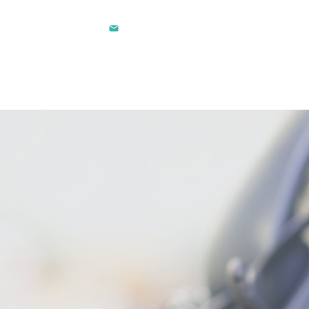
contact@lec.ma
281 242