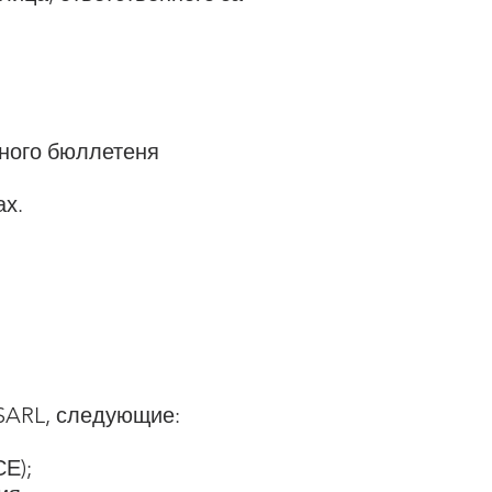
ного бюллетеня
ах.
?
SARL, следующие:
Е);