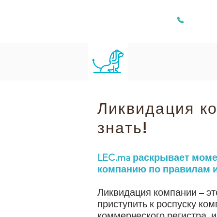
+212 661 
/
Добро пожаловать
Ликвидация
Ликвидация ко
знать!
LEC.ma раскрывает моме
компанию по правилам и
Ликвидация компании – эт
приступить к роспуску ком
коммерческого регистра, и