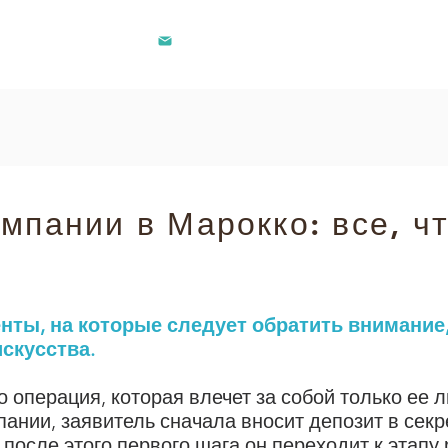
contact@lec.ma
281 242
 компании в Марокко
мпании в Марокко: все, ч
нты, на которые следует обратить внимание
скусства.
о операция, которая влечет за собой только ее 
пании, заявитель сначала вносит депозит в сек
 после этого первого шага он переходит к этапу 