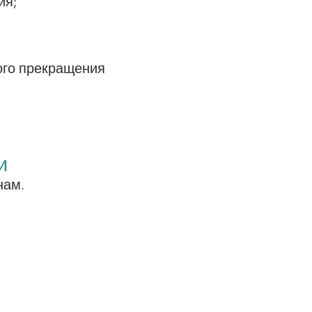
ия;
ого прекращения
и
нам.