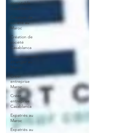
comptable
Casablanca
Création de
société au
Maroc
Création de
société
Casablanca
Investissement
étranger au
Maroc
Créer
entreprise
Maroc
Créer
entreprise
Casablanca
Expatriés au
Maroc
Expatriés au