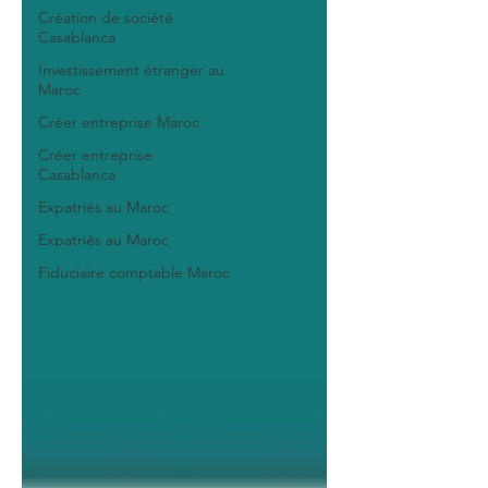
Création de société
Casablanca
Investissement étranger au
Maroc
Créer entreprise Maroc
Créer entreprise
Casablanca
Expatriés au Maroc
Expatriés au Maroc
Fiduciaire comptable Maroc