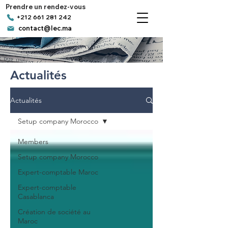
Prendre un rendez-vous
+212 661 281 242
contact@lec.ma
Actualités
Actualités
Setup company Morocco
Members
Setup company Morocco
Expert-comptable Maroc
Expert-comptable
Casablanca
Création de société au
Maroc