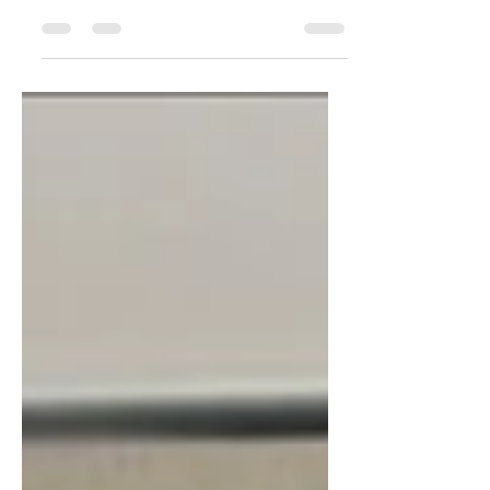
Casablanca : simple, rapide et 100%
sécurisén