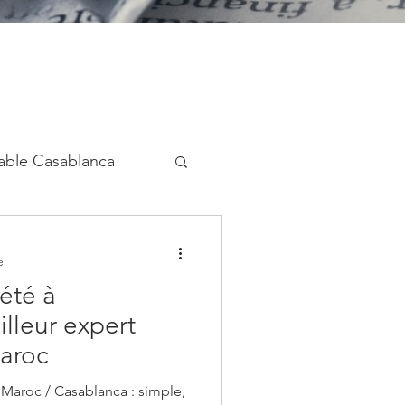
able Casablanca
nt étranger au Maroc
e
été à
Expatriés au Maroc
lleur expert
aroc
c / Casablanca : simple,