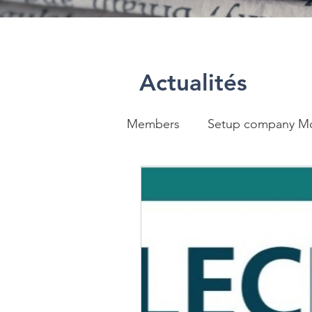
Actualités
Members
Setup company M
Création de société au Mar
Créer entreprise Maroc
Fiduciaire comptable Maroc