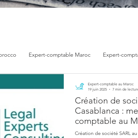
orocco
Expert-comptable Maroc
Expert-compt
oc
Création de société Casablanca
Investisseme
Expert-comptable au Maroc
19 juin 2025
7 min de lectur
Création de soci
Créer entreprise Casablanca
Expatriés au Maroc
Casablanca : mei
comptable au M
Création de société SARL au Maro