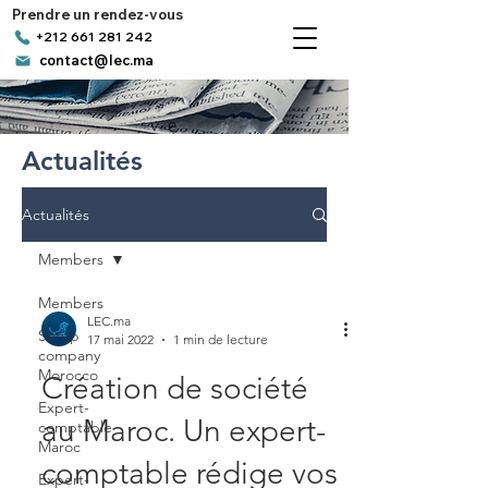
Prendre un rendez-vous
+212 661 281 242
contact@lec.ma
Actualités
Actualités
Members
Members
LEC.ma
Setup
17 mai 2022
1 min de lecture
company
Morocco
Création de société
Expert-
au Maroc. Un expert-
comptable
Maroc
comptable rédige vos
Expert-