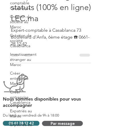
comptable
statuts (100% en ligne)
Casablanca
LEC.ma
Création de
société au
Maroc
Expert-comptable à Casablanca 73
Création de
Boulevard d'Anfa, 6ème étage ☎️ 0661-
société
28 12 42
Casablanca
Investissement
étranger au
Maroc
Créer
entreprise
Maroc
Créer
entreprise
Nous sommes disponibles pour vous
Casablanca
accompagner
Expatriés au
Du lundi au vendredi de 9h à 18:00
Maroc
06 61 28 12 42
Par message
Expatriés au