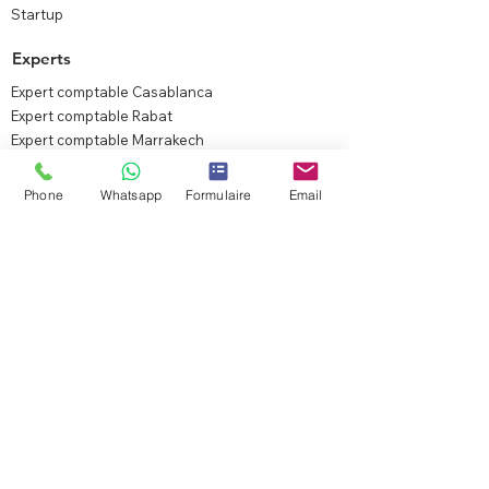
Startup
Experts
Expert comptable Casablanca
Expert comptable Rabat
Expert comptable Marrakech
Expert comptable Agadir
Expert comptable Tanger
Phone
Whatsapp
Formulaire
Email
Expert comptable Fès
Expert comptable Dakhla
Liens utiles
Nous contacter
Nous rejoindre
Plan du site
Autres informations
Mentions légales
Conditions générales
Politique de confidentialité