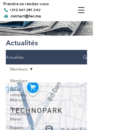
Prendre un rendez-vous
+212 661 281 242
contact@lec.ma
Actualités
Actualités
Members
Members
Setup
company
Morocco
Expert-
comptable
Maroc
Expert-