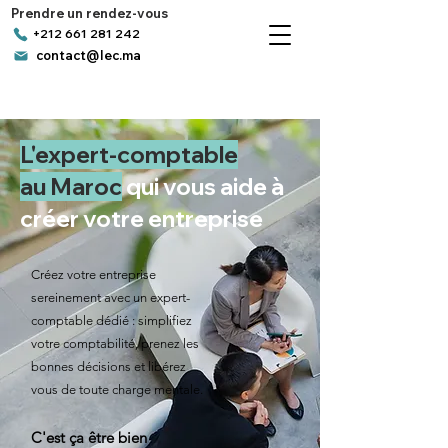
Prendre un rendez-vous
+212 661 281 242
contact@lec.ma
L'expert-comptable
au Maroc
qui vous aide à
créer votre entreprise
Créez votre entreprise
sereinement avec un expert-
comptable dédié : simplifiez
votre comptabilité, prenez les
bonnes décisions et libérez
vous de toute charge mentale.
C'est ça être bien