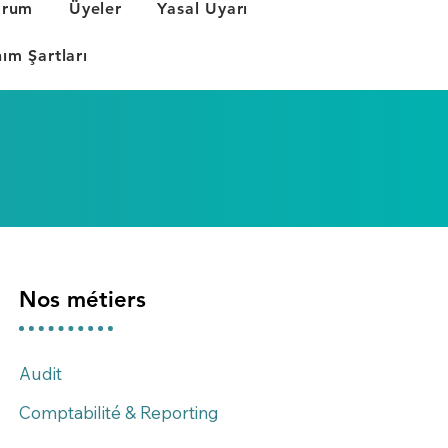
orum
Üyeler
Yasal Uyarı
nım Şartları
Nos métiers
Audit
Comptabilité & Reporting