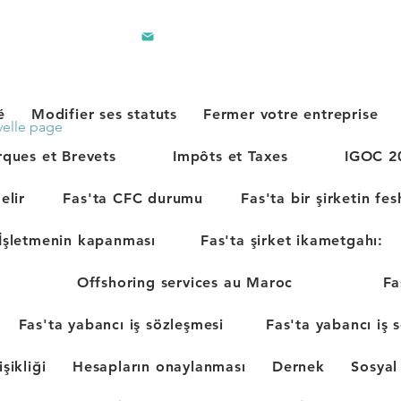
contact@lec.ma
281 242
é
Modifier ses statuts
Fermer votre entreprise
elle page
ques et Brevets
Impôts et Taxes
IGOC 20
elir
Fas'ta CFC durumu
Fas'ta bir şirketin fes
İşletmenin kapanması
Fas'ta şirket ikametgahı:
Offshoring services au Maroc
Fa
Fas'ta yabancı iş sözleşmesi
Fas'ta yabancı iş 
işikliği
Hesapların onaylanması
Dernek
Sosyal