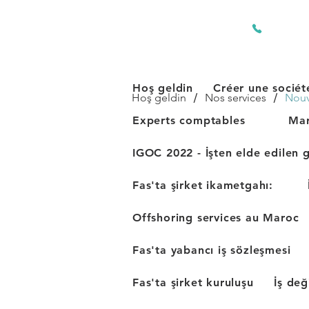
+212 661 
Hoş geldin
Créer une sociét
/
/
Hoş geldin
Nos services
Nouv
Experts comptables
Mar
IGOC 2022 - İşten elde edilen g
Fas'ta şirket ikametgahı:
Offshoring services au Maroc
Fas'ta yabancı iş sözleşmesi
Fas'ta şirket kuruluşu
İş değ