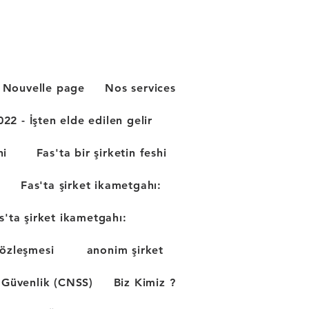
Prendre un rendez-vous
Nouvelle page
Nos services
22 - İşten elde edilen gelir
hi
Fas'ta bir şirketin feshi
Fas'ta şirket ikametgahı:
s'ta şirket ikametgahı:
sözleşmesi
anonim şirket
 Güvenlik (CNSS)
Biz Kimiz ?