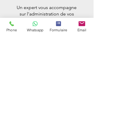
Un expert vous accompagne
sur l’administration de vos
paies & déclarations sociales
et vous conseille dans vos
Phone
Whatsapp
Formulaire
Email
démarches de gestion de
personnel.
Plus d'infos >
JURIDIQUE
Notre rôle est de vous
expliquer vos droits et
obligations, et de vous