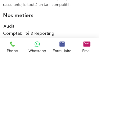
rassurante, le tout à un tarif compétitif.
Nos métiers
Audit
Comptabilité & Reporting
Fiscalité
Juridique
Phone
Whatsapp
Formulaire
Email
Social
Conseils
Transactions
Carte de résidence
Maroc
Services juridiques
Créer votre entreprise
Modifier votre entreprise
Fermer votre entreprise
Autres démarches
Secteurs d'expertise