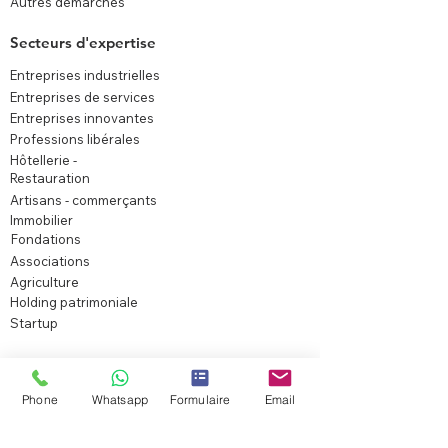
Autres démarches
Secteurs d'expertise
Entreprises industrielles
Entreprises de services
Entreprises innovantes
Professions libérales
Hôtellerie -
Restauration
Artisans - commerçants
Immobilier
Fondations
Associations
Agriculture
Holding patrimoniale
Startup
Experts
Expert comptable Casablanca
Phone
Whatsapp
Formulaire
Email
Expert comptable Rabat
Expert comptable Marrakech