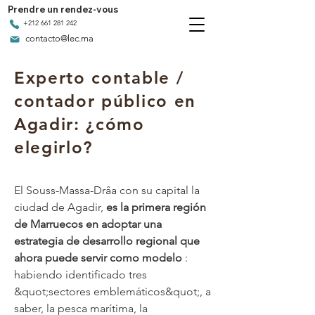
Prendre un rendez-vous
+212 661 281 242
contacto@lec.ma
Experto contable /
contador público en
Agadir: ¿cómo
elegirlo?
El Souss-Massa-Drâa con su capital la
ciudad de Agadir,
es la primera región
de Marruecos en adoptar una
estrategia de desarrollo regional que
ahora puede servir como modelo
:
habiendo identificado tres
&quot;sectores emblemáticos&quot;, a
saber, la pesca marítima, la