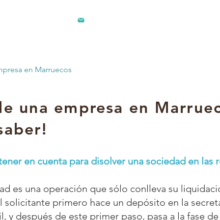
contacto@lec.ma
1 242
mpresa en Marruecos
de una empresa en Marruec
 saber!
ener en cuenta para disolver una sociedad en las re
ad es una operación que sólo conlleva su liquidaci
l solicitante primero hace un depósito en la secreta
il, y después de este primer paso, pasa a la fase de