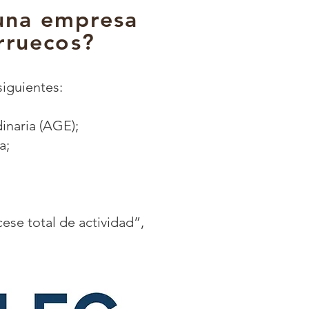
 una empresa
rruecos?
siguientes:
inaria (AGE);
la;
ese total de actividad”,