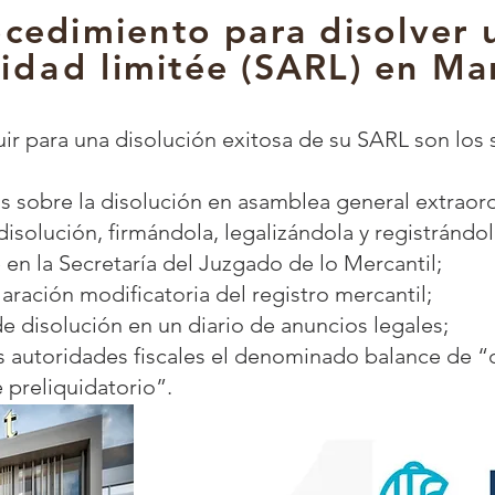
ocedimiento para disolver
lidad
limitée (SARL) en Ma
uir para una disolución exitosa de su SARL son los 
os sobre la disolución en asamblea general extraord
isolución, firmándola, legalizándola y registrándo
 en la Secretaría del Juzgado de lo Mercantil;
ración modificatoria del registro mercantil;
de disolución en un diario de anuncios legales;
as autoridades fiscales el denominado balance de “c
preliquidatorio”.