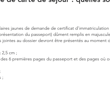
laires jaunes de demande de certificat d’immatriculation 
 prése
ntation du passeport) dûment remplis en majuscule
s jointes au dossier devront être présentés au moment
 2,5 cm ;
 des 6 premières pages du passeport et des pages où o
;
 ;