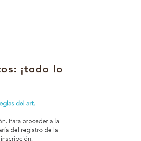
Prendre un rendez-vous
os: ¡todo lo
glas del art.
ón. Para proceder a la
ría del registro de la
 inscripción.