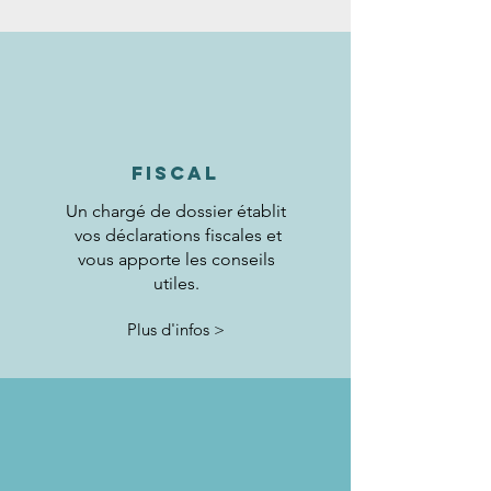
FISCAL
Un chargé de dossier établit
vos déclarations fiscales et
vous apporte les conseils
utiles.
Plus d'infos >