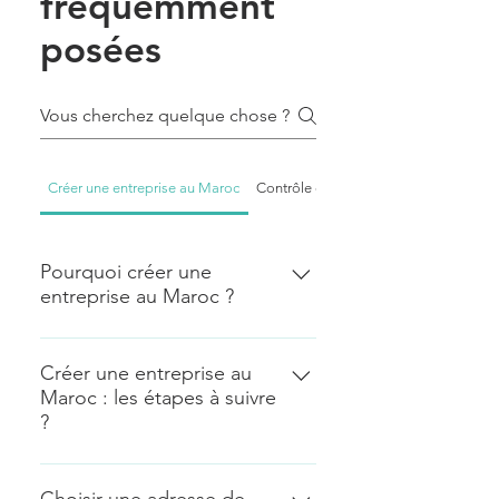
fréquemment
posées
Créer une entreprise au Maroc
Contrôle de l'impôt au Maroc | Généra
Pourquoi créer une
entreprise au Maroc ?
Il y a plusieurs raisons pour
lesquelles créer une société au
Créer une entreprise au
Maroc : les étapes à suivre
Maroc peut être avantageux. Voici
?
quelques points clés :
Emplacement stratégique : Le
Choisir le statut juridique
Maroc est situé à la croisée de
Demander le Certificat négatif