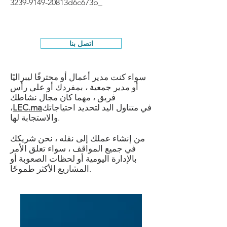
3239-9149-20813d6c673b_
اتصل بنا
سواء كنت مدير أعمال أو محترفًا ليبراليًا
أو مدير جمعية ، بمفردك أو على رأس
فريق ، مهما كان مجال نشاطك
في متناول اليد لتحديد احتياجاتك
LEC.ma
،
والاستجابة لها.
من إنشاء عملك إلى نقله ، نحن شريكك
في جميع المواقف ، سواء تعلق الأمر
بالإدارة اليومية أو لحظات الصعوبة أو
المشاريع الأكثر طموحًا.