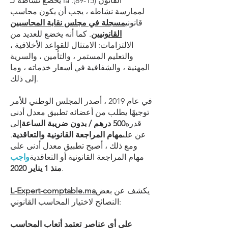
القانون (15-89)
.
يخضع نشاطه لـ la
لممارسة نشاطه ، يجب أن يكون محاسب
قانوني
مسجلة في مجلس نقابة المحاسبين
القانونيين
. كما أنه يخضع للعديد من
الالتزامات: الامتثال للقواعد الأخلاقية ،
والتعليم المستمر ، والتأمين ، والسرية
المهنية ، والشفافية في أسعار خدماته ، وما
إلى ذلك.
في عام 2019 ، أصدر المجلس الوطني للأمر
توجيهًا يطلب من أعضائه تطبيق معدل أدنى
قدره
500 درهم / بدون ضريبة الساعة
إلى
عن على
مهام المراجعة القانونية والتعاقدية
.
ومع ذلك ، أصبح تطبيق معدل أدنى على
مهام المراجعة القانونية أو التعاقدية
واجب
.
منذ 1 يناير 2020
يكشف عن بعض
L-Expert-comptable.ma
النصائح لاختيار المحاسب القانوني:
على أي عناصر تعتمد أتعاب المحاسب