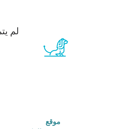
لم يت
موقع