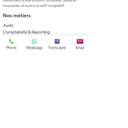
bénéficient d'une solution complète, fiable et
rassurante, le tout à un tarif compétitif.
Nos métiers
Audit
Comptabilité & Reporting
Fiscalité
Juridique
Phone
Whatsapp
Formulaire
Email
Social
Conseils
Transactions
Carte de résidence
Maroc
Services juridiques
Créer votre entreprise
Modifier votre entreprise
Fermer votre entreprise
Autres démarches
Secteurs d'expertise