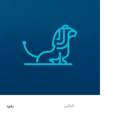
التالي
يعود