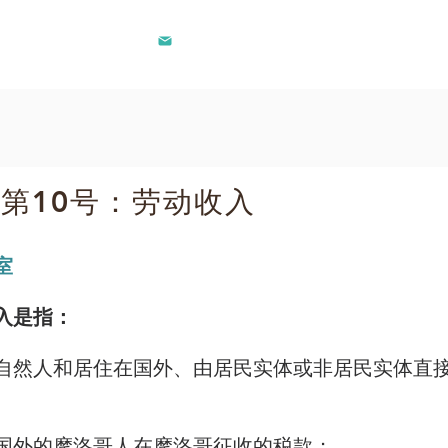
联系人@lec.ma
281 242
022 - 工作收入
第10号：劳动收入
室
入是指：
自然人和居住在国外、由居民实体或非居民实体直
国外的摩洛哥人在摩洛哥征收的税款；