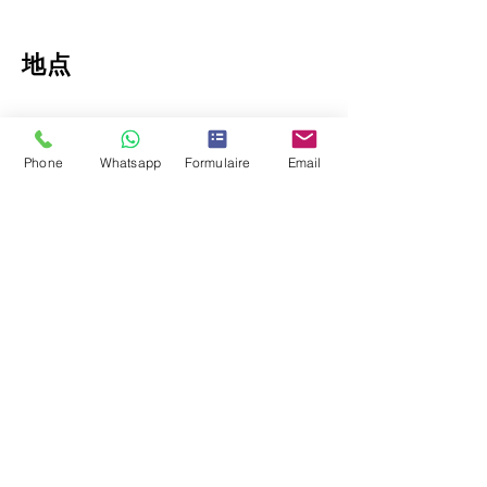
地点
Phone
Whatsapp
Formulaire
Email
联系我们
联系人@lec.ma
电话：+212
661 281 242
传真：+212
522 670 345