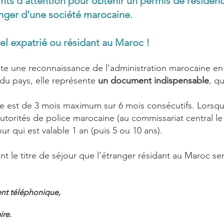
ints d'attention pour obtenir un permis de réside
anger d’une société marocaine.
l expatrié ou résidant au Maroc !
te une reconnaissance de l’administration marocaine en
du pays, elle représente
un document indispensable
, q
que est de 3 mois maximum s
ur 6 mois conséc
utifs. Lorsqu
utorités de police marocaine (au commissariat central le
ur qui est valable 1 an (puis 5 ou 10 ans).
nt le titre de séjour que l’étranger résidant au Maroc ser
nt téléphonique,
ire
.