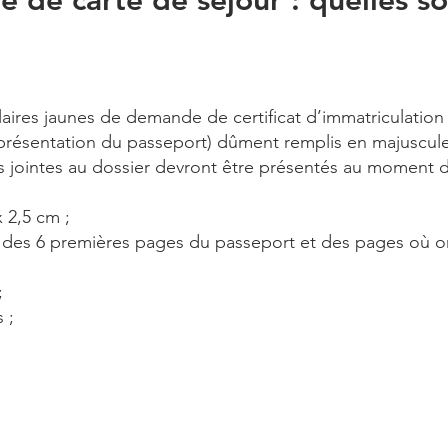
de carte de séjour : quelles son
laires jaunes de demande de certificat d’immatriculation 
 prése
ntation du passeport) dûment remplis en majuscule
s jointes au dossier devront être présentés au moment
 2,5 cm ;
 des 6 premières pages du passeport et des pages où o
;
 ;