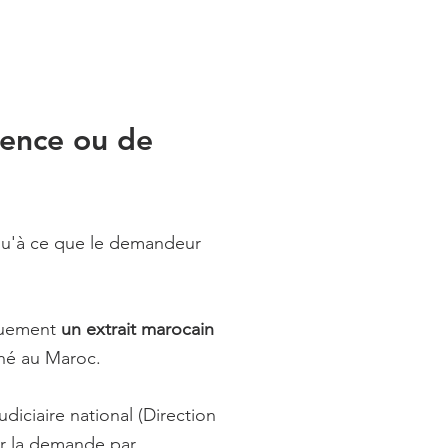
dence ou de
u'à ce que le demandeur
iquement
un extrait marocain
 né au Maroc.
judiciaire national (Direction
ser la demande par