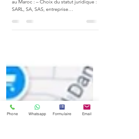
Maroc 🇲🇦
Les étapes de création d’une société
au Maroc : – Choix du statut juridique :
SARL, SA, SAS, entreprise
individuelle… – Obtention du certifi
Phone
Whatsapp
Formulaire
Email